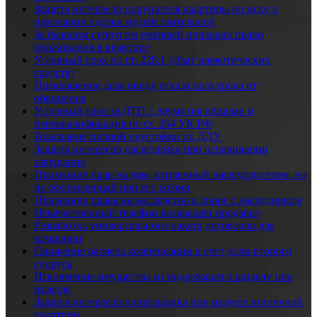
Защита интересов покупателя квартиры по иску о
признании сделки недействительной
За бывшим супругом умершей признано право
проживания в квартире
Условный срок по ст. 228.1 (сбыт наркотических
средств)
Прекращение дела ввиду отказа прокурора от
обвинения
Условный срок за ДТП с двумя погибшими и
переквалификация по ст. 264 УК РФ
Взыскание полной неустойки по ДДУ
Защита интересов наследника при оспаривании
завещания
Признание прав на дом, купленный наследодателем, но
не оформленный при его жизни
Признание права на наследство в споре с наследником
Некачественный телефон возвращен продавцу
Разработка универсального пакета договоров для
компании
Снижение размера компенсации в счет доли второго
супруга
Исключение имущества из подлежащего разделу при
разводе
Защита интересов плательщика при разделе ипотечной
квартиры