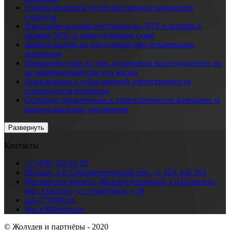
Учтены интересы детей при разделе имущества
супругов
Взыскание полной неустойки по ДДУ и штрафа в
размере 50% от присужденных сумм
Защита интересов наследника при оспаривании
завещания
Признание прав на дом, купленный наследодателем, но
не оформленный при его жизни
Привлечение к субсидиарной ответственности
руководителя компании
Оспорено привлечение к ответственности компании за
непредставление документов
Развернуть
Контакты
+7 (499) 755-61-95
Москва, 2-й Сыромятнический пер., д. 10А каб.303
Московская область, Железнодорожный, г.о.Балашиха,
мкр. Ольгино, ул. Граничная, д.18
azh-777@bk.ru
Мы в ВКонтакте
© Жолудев и партнёры - 2020