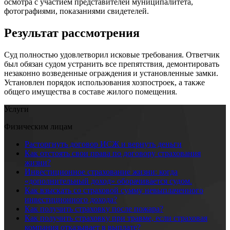
осмотра с участием представителей муниципалитета,
фотографиями, показаниями свидетелей.
Результат рассмотрения
Суд полностью удовлетворил исковые требования. Ответчик
был обязан судом устранить все препятствия, демонтировать
незаконно возведенные ограждения и установленные замки.
Установлен порядок использования хозпостроек, а также
общего имущества в составе жилого помещения.
Услуги
Физическим лицам
Расторгнуть договор ИСЖ и вернуть деньги
Как отстоять свои права по договору страхования
жизни?
Инвестиционное страхование жизни: когда
«дополнительный доход» оборачивается судом.
Как взыскать со страховой сумму невыплаченного
инвестиционного дохода?
Как получить страховку после пожара?
Как получить страховку при травме, если страховая
компания отказывает в выплате?