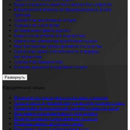
Раздел совместно нажитого имущества супругов
Юридическая помощь по бракоразводным делам
граждан
Адвокат по жилищным спорам
Адвокат по наследству
Установление факта родства
Раздел наследственного имущества
Признание завещания недействительным
Восстановление срока принятия наследства
Признание права собственности в порядке
наследования
Адвокат по банкротству
Помощь адвоката в судебных спорах
Развернуть
Юридическим лицам
Правовое сопровождение налоговых проверок
Защита чести и деловой репутации юридического лица
Незаконное использование товарного знака на сайте
Взыскание неосновательного обогащения
Возврат излишне переплаченных налогов
Правовая защита авторского права
Взыскание долга в арбитражном суде