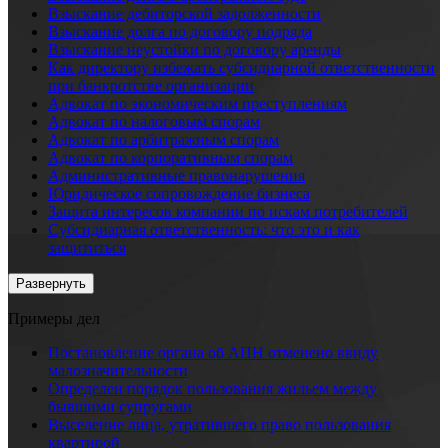
Взыскание дебиторской задолженности
Взыскание долга по договору подряда
Взыскание неустойки по договору аренды
Как директору избежать субсидиарной ответственности
при банкротстве организации
Адвокат по экономическим преступлениям
Адвокат по налоговым спорам
Адвокат по арбитражным спорам
Адвокат по корпоративным спорам
Административные правонарушения
Юридическое сопровождение бизнеса
Защита интересов компании по искам потребителей
Субсидиарная ответственность: что это и как
защититься
Развернуть
Примеры дел
Постановление органа об АПН отменено ввиду
малозначительности
Определен порядок пользования жильем между
бывшими супругами
Выселение лица, утратившего право пользования
квартирой