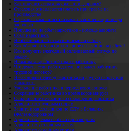
Как получить страховку жизни и здоровья?
Страховая отказывается платить при травме на
производстве
Страховая компания отказывает в компенсации вреда
здоровью
Покушение на сбыт наркотиков - помощь адвоката
Сбыт наркотиков
Необоснованный отказ в приеме на работу
Как обжаловать дисциплинарное взыскание на работе?
Как получить ежегодный оплачиваемый отпуск по
закону?
Невыплата заработной платы работнику
Что делать, если работодатель не выдает работнику
трудовой договор?
Незаконный перевод работника на другую работу или
должность
Увольнение работника в период коронавируса
Сокращение работника во время коронавируса
Оспаривание незаконного сокращения работника
Адвокат по трудовым спорам
Защита прав дольщиков по ДДУ в Балашихе
(Железнодорожном)
Адвокат по делам особого производства
Адвокат по уголовным делам
Адвокат по семейным спорам