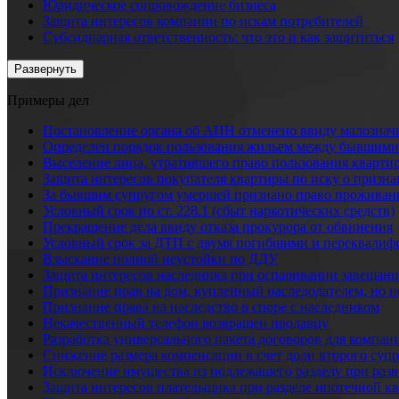
Юридическое сопровождение бизнеса
Защита интересов компании по искам потребителей
Субсидиарная ответственность: что это и как защититься
Развернуть
Примеры дел
Постановление органа об АПН отменено ввиду малознач
Определен порядок пользования жильем между бывшими
Выселение лица, утратившего право пользования кварти
Защита интересов покупателя квартиры по иску о призн
За бывшим супругом умершей признано право проживани
Условный срок по ст. 228.1 (сбыт наркотических средств)
Прекращение дела ввиду отказа прокурора от обвинения
Условный срок за ДТП с двумя погибшими и переквалифи
Взыскание полной неустойки по ДДУ
Защита интересов наследника при оспаривании завещани
Признание прав на дом, купленный наследодателем, но 
Признание права на наследство в споре с наследником
Некачественный телефон возвращен продавцу
Разработка универсального пакета договоров для компан
Снижение размера компенсации в счет доли второго супр
Исключение имущества из подлежащего разделу при разв
Защита интересов плательщика при разделе ипотечной к