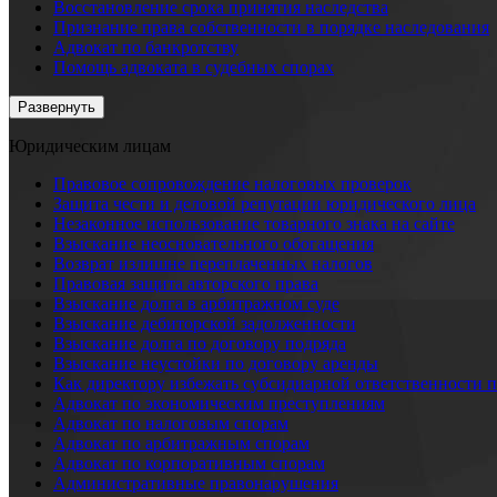
Восстановление срока принятия наследства
Признание права собственности в порядке наследования
Адвокат по банкротству
Помощь адвоката в судебных спорах
Развернуть
Юридическим лицам
Правовое сопровождение налоговых проверок
Защита чести и деловой репутации юридического лица
Незаконное использование товарного знака на сайте
Взыскание неосновательного обогащения
Возврат излишне переплаченных налогов
Правовая защита авторского права
Взыскание долга в арбитражном суде
Взыскание дебиторской задолженности
Взыскание долга по договору подряда
Взыскание неустойки по договору аренды
Как директору избежать субсидиарной ответственности 
Адвокат по экономическим преступлениям
Адвокат по налоговым спорам
Адвокат по арбитражным спорам
Адвокат по корпоративным спорам
Административные правонарушения