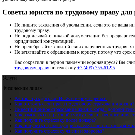
Советы юриста по трудовому праву для
Не пишите заявления об увольнении, если это не ваша ин
трудовому праву.
Не подписывайте никакой документации без предварител
юридической консультацией.
Не пренебрегайте защитой своих нарушенных трудовых п
Не затягивайте с обращением к юристу, потому что срок 
Вас сократили в период пандемии коронавируса? Вы счи
трудовому праву
по телефону
+7 (499) 755-61-95
.
Услуги
Физическим лицам
Расторгнуть договор ИСЖ и вернуть деньги
Как отстоять свои права по договору страхования жизни?
Инвестиционное страхование жизни: когда «дополнитель
Как взыскать со страховой сумму невыплаченного инвес
Как получить страховку после пожара?
Как получить страховку при травме, если страховая комп
Как получить страховку жизни и здоровья?