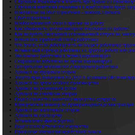
Страховая отказывается платить при травме на производс
Страховая компания отказывает в компенсации вреда зд
Покушение на сбыт наркотиков - помощь адвоката
Сбыт наркотиков
Необоснованный отказ в приеме на работу
Как обжаловать дисциплинарное взыскание на работе?
Как получить ежегодный оплачиваемый отпуск по закону
Невыплата заработной платы работнику
Что делать, если работодатель не выдает работнику трудо
Незаконный перевод работника на другую работу или до
Увольнение работника в период коронавируса
Сокращение работника во время коронавируса
Оспаривание незаконного сокращения работника
Адвокат по трудовым спорам
Защита прав дольщиков по ДДУ в Балашихе (Железнодо
Адвокат по делам особого производства
Адвокат по уголовным делам
Адвокат по семейным спорам
Раздел совместно нажитого имущества супругов
Юридическая помощь по бракоразводным делам граждан
Адвокат по жилищным спорам
Адвокат по наследству
Установление факта родства
Раздел наследственного имущества
Признание завещания недействительным