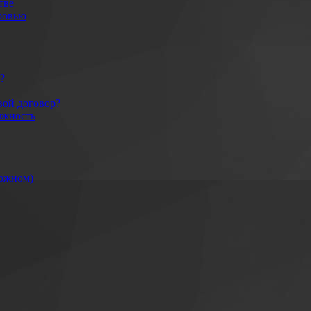
тве
оровью
?
вой договор?
лжность
рожном)