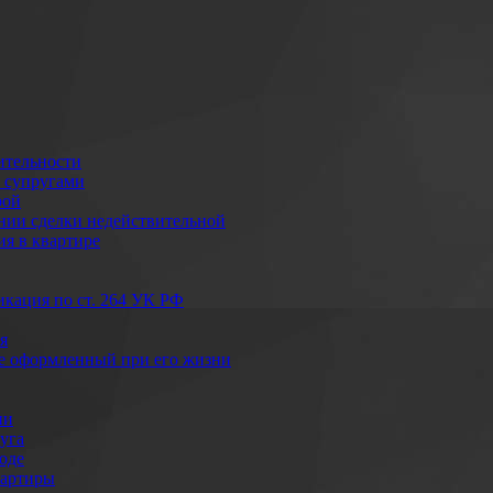
ительности
 супругами
рой
ании сделки недействительной
я в квартире
кация по ст. 264 УК РФ
я
не оформленный при его жизни
ии
уга
оде
вартиры