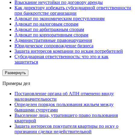
Взыскание неустойки по договору аренды
Как директору избежать субсидиарной ответственности
при банкротстве организации
Адвокат по экономическим преступлениям
Адвокат по налоговым спорам
Адвокат по арбитражным спорам
Адвокат по корпоративным спорам
Административные правонарушения
Юридическое сопровождение бизнеса
Защита интересов компании по искам потребителей
Субсидиарная ответственность: что это и как
защититься
Развернуть
Примеры дел
Постановление органа об АПН отменено ввиду
малозначительности
Определен порядок пользования жильем между
бывшими супругами
Выселение лица, утратившего право пользования
квартирой
Защита интересов покупателя квартиры по иску о
признании сделки недействительной