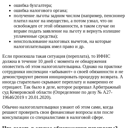
ошибка бухгалтера;
ошибка налогового органа;
получение льготы задним числом (например, пенсионер
платил налог на имущество, а потом узнал, что он
освобожден от этой обязанности, в таком случае он
вправе подать заявление на льготу и вернуть излишне
уплаченные средства);
неиспользование налоговых вычетов, на которые
налогоплательщик имел право и др.
Если произошла такая ситуация (переплата), то ИФНС
должна в течение 10 дней с момента ее обнаружения
оповестить об этом налогоплательщика. Однако на практике
сотрудники инспекции «забывают» о своей обязанности и не
демонстрируют рвения инициировать процедуру возврата. А
иногда старательно скрывают переплату и намеренно ее
отрицают. Так было в деле, которое разрешал Арбитражный
суд Кемеровской области (Определение по делу № А27-
19646/2019 т 20.01.2020).
Обычно налогоплательщики узнают об этом сами, когда
решают проверить свои финансовые вопросы или после
консультации со специалистами в налоговой сфере.