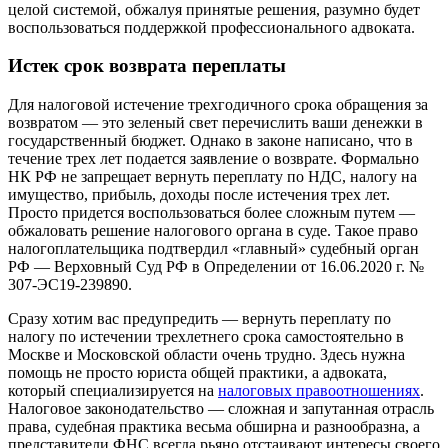
целой системой, обжалуя принятые решения, разумно будет
воспользоваться поддержкой профессионального адвоката.
Истек срок возврата переплаты
Для налоговой истечение трехгодичного срока обращения за
возвратом — это зеленый свет перечислить ваши денежки в
государственный бюджет. Однако в законе написано, что в
течение трех лет подается заявление о возврате. Формально
НК РФ не запрещает вернуть переплату по НДС, налогу на
имущество, прибыль, доходы после истечения трех лет.
Просто придется воспользоваться более сложным путем —
обжаловать решение налогового органа в суде. Такое право
налогоплательщика подтвердил «главный» судебный орган
РФ — Верховный Суд РФ в Определении от 16.06.2020 г. №
307-ЭС19-239890.
Сразу хотим вас предупредить — вернуть переплату по
налогу по истечении трехлетнего срока самостоятельно в
Москве и Московской области очень трудно. Здесь нужна
помощь не просто юриста общей практики, а адвоката,
который специализируется на
налоговых правоотношениях
.
Налоговое законодательство — сложная и запутанная отрасль
права, судебная практика весьма обширна и разнообразна, а
представители ФНС всегда рьяно отстаивают интересы своего