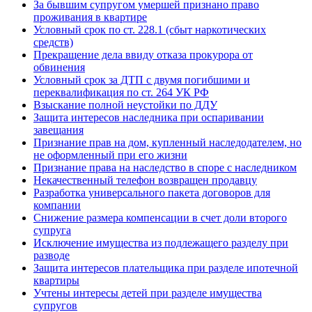
За бывшим супругом умершей признано право
проживания в квартире
Условный срок по ст. 228.1 (сбыт наркотических
средств)
Прекращение дела ввиду отказа прокурора от
обвинения
Условный срок за ДТП с двумя погибшими и
переквалификация по ст. 264 УК РФ
Взыскание полной неустойки по ДДУ
Защита интересов наследника при оспаривании
завещания
Признание прав на дом, купленный наследодателем, но
не оформленный при его жизни
Признание права на наследство в споре с наследником
Некачественный телефон возвращен продавцу
Разработка универсального пакета договоров для
компании
Снижение размера компенсации в счет доли второго
супруга
Исключение имущества из подлежащего разделу при
разводе
Защита интересов плательщика при разделе ипотечной
квартиры
Учтены интересы детей при разделе имущества
супругов