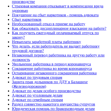
производстве
Страховая компания отказывает в компенсации вреда
здоровью
Покушение на сбыт наркотиков - помощь адвоката
Сбыт наркотиков
Необоснованный отказ в приеме на работу
Как обжаловать дисциплинарное взыскание на работе?
Как получить ежегодный оплачиваемый отпуск по
закону?
Невыплата заработной платы работнику
Что делать, если работодатель не выдает работнику
трудовой договор?
Незаконный перевод работника на другую работу или
должность
Увольнение работника в период коронавируса
Сокращение работника во время коронавируса
Оспаривание незаконного сокращения работника
Адвокат по трудовым спорам
Защита прав дольщиков по ДДУ в Балашихе
(Железнодорожном)
Адвокат по делам особого производства
Адвокат по уголовным делам
Адвокат по семейным спорам
Раздел совместно нажитого имущества супругов
Юридическая помощь по бракоразводным делам