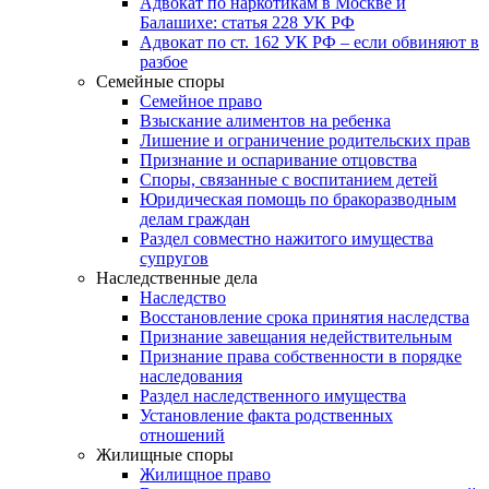
Адвокат по наркотикам в Москве и
Балашихе: статья 228 УК РФ
Адвокат по ст. 162 УК РФ – если обвиняют в
разбое
Семейные споры
Семейное право
Взыскание алиментов на ребенка
Лишение и ограничение родительских прав
Признание и оспаривание отцовства
Споры, связанные с воспитанием детей
Юридическая помощь по бракоразводным
делам граждан
Раздел совместно нажитого имущества
супругов
Наследственные дела
Наследство
Восстановление срока принятия наследства
Признание завещания недействительным
Признание права собственности в порядке
наследования
Раздел наследственного имущества
Установление факта родственных
отношений
Жилищные споры
Жилищное право