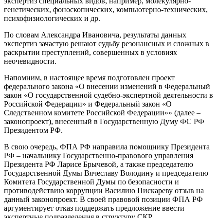
экспертиз специальных видов, например, молекулярно-
генетических, фоноскопических, компьютерно-технических,
психофизиологических и др.
По словам Александра Ивановича, результаты данных
экспертиз зачастую решают судьбу резонансных и сложных в
раскрытии преступлений, совершенных в условиях
неочевидности.
Напомним, в настоящее время подготовлен проект
федерального закона «О внесении изменений в Федеральный
закон «О государственной судебно-экспертной деятельности в
Российской Федерации» и Федеральный закон «О
Следственном комитете Российской Федерации»» (далее –
законопроект), внесенный в Государственную Думу ФС РФ
Президентом РФ.
В свою очередь, ФПА РФ направила помощнику Президента
РФ – начальнику Государственно-правового управления
Президента РФ Ларисе Брычевой, а также председателю
Государственной Думы Вячеславу Володину и председателю
Комитета Государственной Думы по безопасности и
противодействию коррупции Василию Пискареву отзыв на
данный законопроект. В своей правовой позиции ФПА РФ
аргументирует отказ поддержать предложение ввести
экспертные подразделения в структуру СКР.