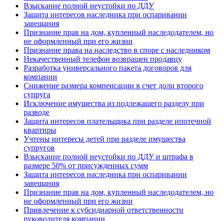
Взыскание полной неустойки по ДДУ
Защита интересов наследника при оспаривании
завещания
Признание прав на дом, купленный наследодателем, но
не оформленный при его жизни
Признание права на наследство в споре с наследником
Некачественный телефон возвращен продавцу
Разработка универсального пакета договоров для
компании
Снижение размера компенсации в счет доли второго
супруга
Исключение имущества из подлежащего разделу при
разводе
Защита интересов плательщика при разделе ипотечной
квартиры
Учтены интересы детей при разделе имущества
супругов
Взыскание полной неустойки по ДДУ и штрафа в
размере 50% от присужденных сумм
Защита интересов наследника при оспаривании
завещания
Признание прав на дом, купленный наследодателем, но
не оформленный при его жизни
Привлечение к субсидиарной ответственности
руководителя компании