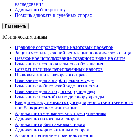
наследования
Адвокат по банкротству
Помощь адвоката в судебных спорах
Развернуть
Юридическим лицам
Правовое сопровождение налоговых проверок
Защита чести и деловой репутации юридического лица
Незаконное использование товарного знака на сайте
Взыскание неосновательного обогащения
Возврат излишне переплаченных налогов
Правовая защита авторского права
Взыскание долга в арбитражном суде
Взыскание дебиторской задолженности
Взыскание долга по договору подряда
Взыскание неустойки по договору аренды
Как директору избежать субсидиарной ответственности
при банкротстве организации
Адвокат по экономическим преступлениям
Адвокат по налоговым спорам
Адвокат по арбитражным спорам
Адвокат по корпоративным спорам
Административные правонарушения