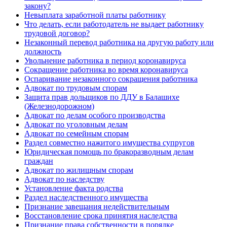
закону?
Невыплата заработной платы работнику
Что делать, если работодатель не выдает работнику
трудовой договор?
Незаконный перевод работника на другую работу или
должность
Увольнение работника в период коронавируса
Сокращение работника во время коронавируса
Оспаривание незаконного сокращения работника
Адвокат по трудовым спорам
Защита прав дольщиков по ДДУ в Балашихе
(Железнодорожном)
Адвокат по делам особого производства
Адвокат по уголовным делам
Адвокат по семейным спорам
Раздел совместно нажитого имущества супругов
Юридическая помощь по бракоразводным делам
граждан
Адвокат по жилищным спорам
Адвокат по наследству
Установление факта родства
Раздел наследственного имущества
Признание завещания недействительным
Восстановление срока принятия наследства
Признание права собственности в порядке