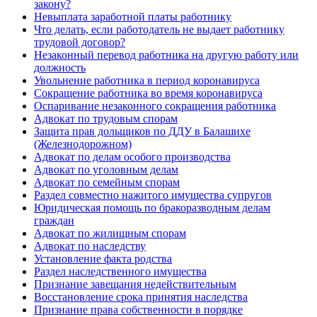
закону?
Невыплата заработной платы работнику
Что делать, если работодатель не выдает работнику
трудовой договор?
Незаконный перевод работника на другую работу или
должность
Увольнение работника в период коронавируса
Сокращение работника во время коронавируса
Оспаривание незаконного сокращения работника
Адвокат по трудовым спорам
Защита прав дольщиков по ДДУ в Балашихе
(Железнодорожном)
Адвокат по делам особого производства
Адвокат по уголовным делам
Адвокат по семейным спорам
Раздел совместно нажитого имущества супругов
Юридическая помощь по бракоразводным делам
граждан
Адвокат по жилищным спорам
Адвокат по наследству
Установление факта родства
Раздел наследственного имущества
Признание завещания недействительным
Восстановление срока принятия наследства
Признание права собственности в порядке