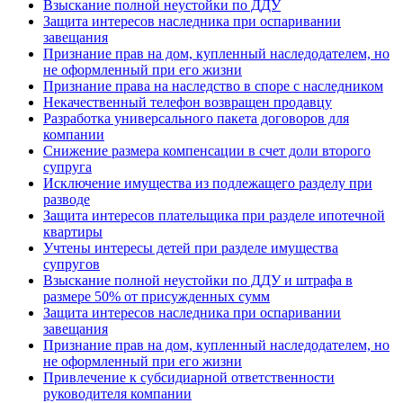
Взыскание полной неустойки по ДДУ
Защита интересов наследника при оспаривании
завещания
Признание прав на дом, купленный наследодателем, но
не оформленный при его жизни
Признание права на наследство в споре с наследником
Некачественный телефон возвращен продавцу
Разработка универсального пакета договоров для
компании
Снижение размера компенсации в счет доли второго
супруга
Исключение имущества из подлежащего разделу при
разводе
Защита интересов плательщика при разделе ипотечной
квартиры
Учтены интересы детей при разделе имущества
супругов
Взыскание полной неустойки по ДДУ и штрафа в
размере 50% от присужденных сумм
Защита интересов наследника при оспаривании
завещания
Признание прав на дом, купленный наследодателем, но
не оформленный при его жизни
Привлечение к субсидиарной ответственности
руководителя компании